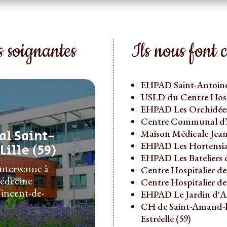
 soignantes
Ils nous font 
EHPAD Saint-Antoine 
USLD du Centre Hospi
EHPAD Les Orchidées
Centre Communal d’Ac
al Saint-
Maison Médicale Jea
EHPAD Les Hortensias
ille (59)
EHPAD Les Bateliers de
intervenue à
Centre Hospitalier de
médecine
Centre Hospitalier de
Vincent-de-
EHPAD Le Jardin d'Al
CH de Saint-Amand-l
Estréelle (59)