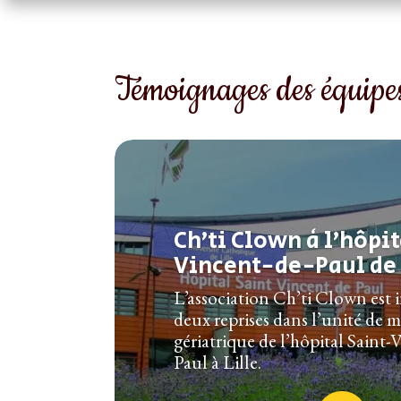
Témoignages des équipes
Ch’ti Clown à l’hôpit
Vincent-de-Paul de L
L’association Ch’ti Clown est 
deux reprises dans l’unité de 
gériatrique de l’hôpital Saint-
Paul à Lille.