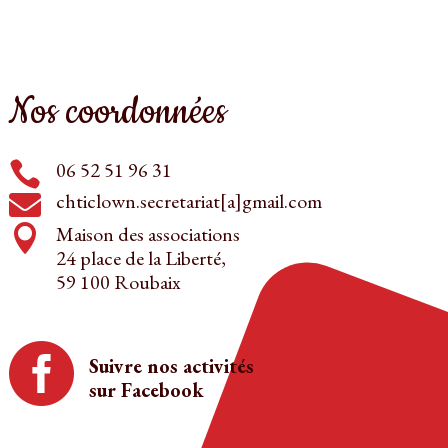
Nos coordonnées
06 52 51 96 31

chticlown.secretariat[a]gmail.com

Maison des associations

24 place de la Liberté,
59 100 Roubaix

Suivre nos activités
sur Facebook