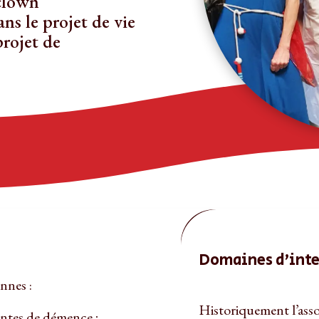
 clown
ns le projet de vie
projet de
Domaines d’int
nnes :
Historiquement l’ass
intes de démence ;