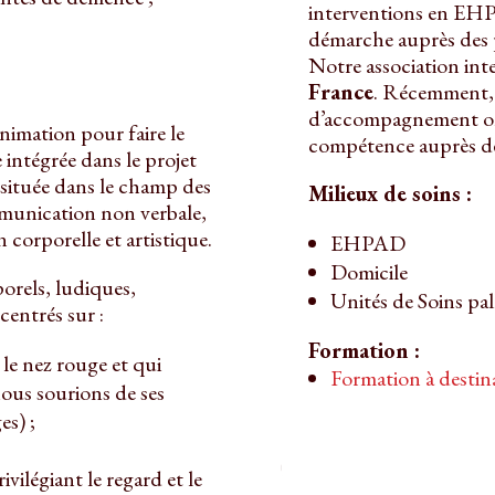
interventions en EHP
démarche auprès des pa
Notre association int
France
. Récemment, 
d’accompagnement on
animation pour faire le
compétence auprès de
 intégrée dans le projet
 située dans le champ des
Milieux de soins :
ommunication non verbale,
corporelle et artistique.
EHPAD
Domicile
rels, ludiques,
Unités de Soins pall
centrés sur :
Formation :
le nez rouge et qui
Formation à destin
ous sourions de ses
es) ;
;
vilégiant le regard et le