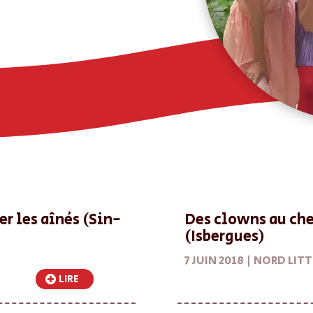
r les aînés (Sin-
Des clowns au che
(Isbergues)
7 JUIN 2018 |
NORD LIT
LIRE