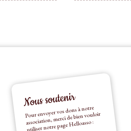
Nous soutenir
Pour envoyer vos dons à notre
utiliser notre page
association, merci de bien vouloir
Helloasso :