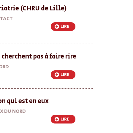
riatrie (CHRU de Lille)
TACT
LIRE
cherchent pas à faire rire
NORD
LIRE
on qui est en eux
X DU NORD
LIRE