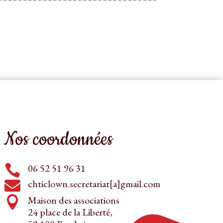
Nos coordonnées
06 52 51 96 31

chticlown.secretariat[a]gmail.com

Maison des associations

24 place de la Liberté,